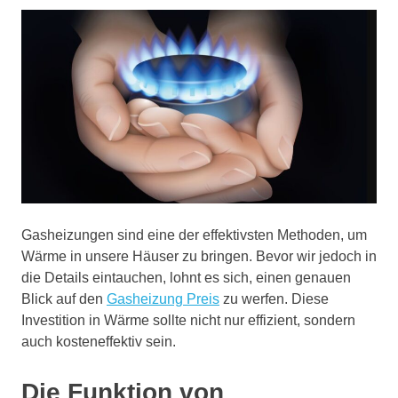
Ihnen
einen
Überblick
über
die
Vor-
und
Nachteile.
Gasheizungen sind eine der effektivsten Methoden, um
Wärme in unsere Häuser zu bringen. Bevor wir jedoch in
die Details eintauchen, lohnt es sich, einen genauen
Blick auf den
Gasheizung Preis
zu werfen. Diese
Investition in Wärme sollte nicht nur effizient, sondern
auch kosteneffektiv sein.
Die Funktion von